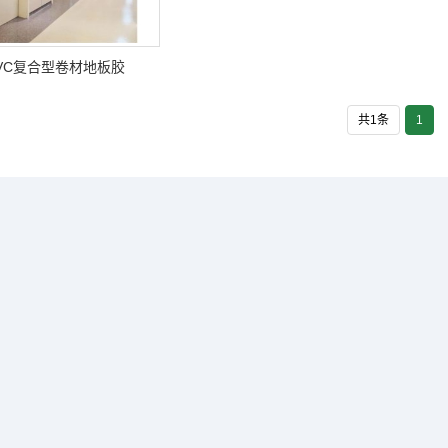
VC复合型卷材地板胶
共1条
1